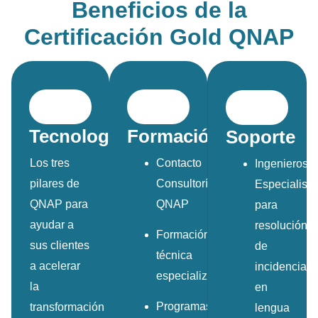
Beneficios de la
Certificación Gold QNAP
Tecnología
Formación
Soporte
Los tres
Contacto
Ingenieros
pilares de
Consultoría
Especialista
QNAP para
QNAP
para
ayudar a
resolución
Formación
sus clientes
de
técnica
a acelerar
incidencias
especializada
la
en
Programas
transformación
lengua