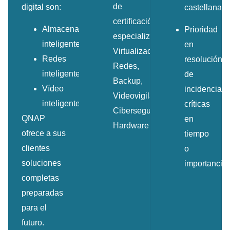
de
digital son:
castellana.
certificación
Almacenamiento
Prioridad
especializada:
inteligente
en
Virtualización,
Redes
resolución
Redes,
inteligentes
de
Backup,
Vídeo
incidencias
Videovigilancia,
inteligente.
críticas
Ciberseguridad,
QNAP
en
Hardware…
ofrece a sus
tiempo
clientes
o
soluciones
importancia
completas
preparadas
para el
futuro.